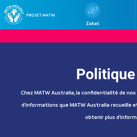
PROJET MATW
Zakat
e an impact today
o begin? If you’re unsure which cause to
re a few places your giving can make an
immediate difference.
Politiqu
Chez MATW Australia, la confidentialité de nos v
d'informations que MATW Australia recueille et
obtenir plus d'inform