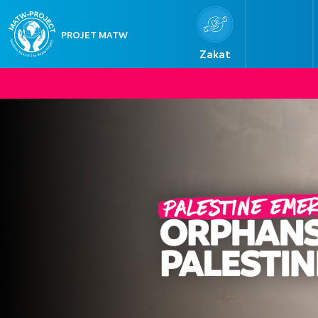
PROJET MATW
Zakat
e an impact today
o begin? If you’re unsure which cause to
re a few places your giving can make an
immediate difference.