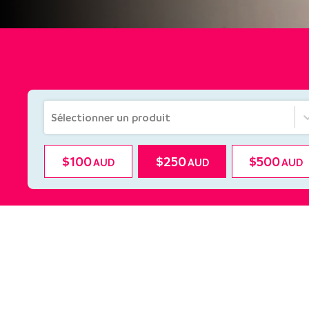
Sélectionner un produit
$
100
$
250
$
500
AUD
AUD
AUD